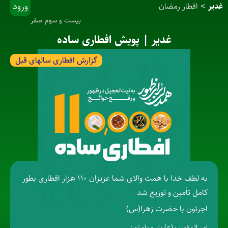
ورود
غدیر
افطار رمضان
>
بیست و سوم صفر
غدیر | پویش افطاری ساده
گزارش افطاری سالهای قبل
به لطف خدا با همت والای شما عزیزان ۱۱۰ هزار افطاری بطور
کامل تأمین و توزیع شد
اجرتون با حضرت زهرا(س)
امیرالمؤمنین(ع) یار و یاورتون